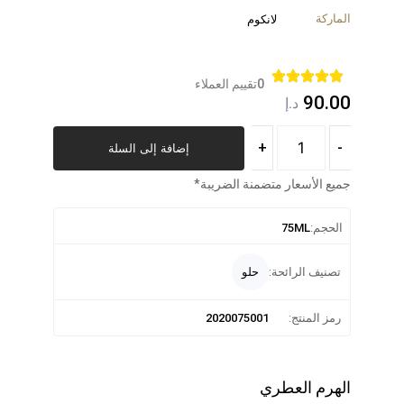
لماركة
لانكوم
0
تقييم العملاء
90.0
د.إ
+
-
إضافة إلى السلة
ميع الأسعار متضمنة الضريبة*
الحجم:
75ML
تصنيف الرائحة:
حلو
رمز المنتج:
2020075001
لهرم العطري