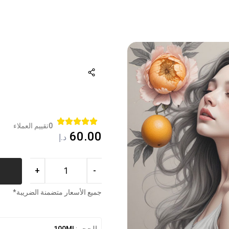
0
تقييم العملاء
60.00
د.إ
+
-
جميع الأسعار متضمنة الضريبة*
الحجم:
100ML